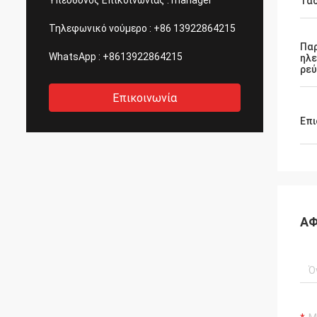
Υπεύθυνος Επικοινωνίας :
manager
Τά
Τηλεφωνικό νούμερο :
+86 13922864215
Πα
WhatsApp :
+8613922864215
ηλε
ρε
Επικοινωνία
Επι
ΑΦ