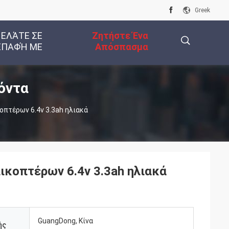
Greek
 ΕΛΆΤΕ ΣΕ
Ζητήστε Ένα
ΕΠΑΦΉ ΜΕ
Απόσπασμα
όντα
描
οπτέρων 6.4v 3.3ah ηλιακά
述
ικοπτέρων 6.4v 3.3ah ηλιακά
GuangDong, Κίνα
ής