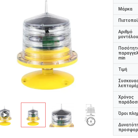
Μάρκα
Πιστοποί
Αριθμό
μοντέλο
Ποσότητ
παραγγελ
min
Τιμή
Συσκευα
λεπτομέρ
Χρόνος
παράδοσ
Όροι πλη
Δυνατότ
προσφορ