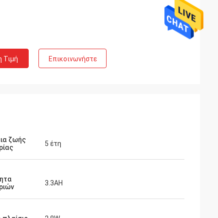
η Τιμή
Επικοινωνήστε
ια ζωής
5 έτη
ρίας
τητα
3.3AH
ριών