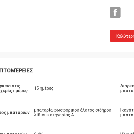
Καλύτερ
ΠΤΟΜΈΡΕΙΕΣ
Louis
ρκεια στις
Διάρκε
τα ποιοτικής αεροπορίας σε μια
15 ημέρες
χερές ημέρες
μπατα
ιμή, άνθρωποι συμπαθούν τα
τα σας.
μπαταρία φωσφορικού άλατος σιδήρου
Ικανό
πος μπαταριών
λίθιου κατηγορίας Α
μπατα