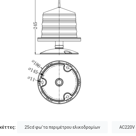
κέττες:
25cd φω'τα περιμέτρου ελικοδρομίων
AC220V 