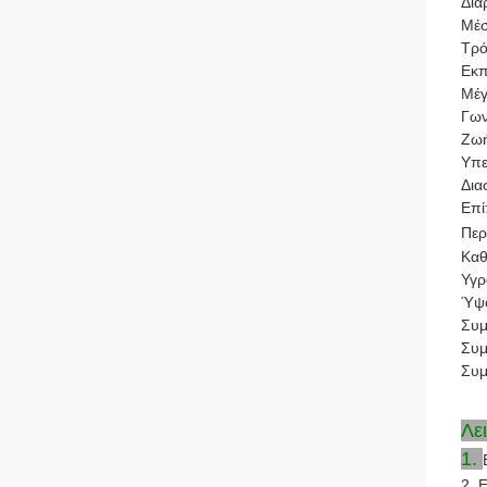
Διά
Μέσ
Τρό
Εκπ
Μέγ
Γων
Ζωή
Υπε
Δια
Επί
Περ
Καθ
Υγρ
Ύψο
Συμ
Συμ
Συμ
Λε
1.
2. 