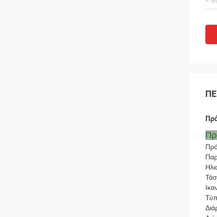
ΠΕ
Πρά
Πρ
Πρό
Παρ
Ηλι
Τάσ
Ικα
Τύπ
Διά