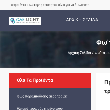
Τα προϊόντα καλύτερης ποιότητας είναι για να διαλέξετε
ΑΡΧΙΚΉ ΣΕΛΊΔΑ
Φω'
Αρχική Σελίδα
/
Φω'τα μα
Όλα Τα Προϊόντα
Π
τ
φως παρεμπόδισης αεροπορίας
Ηλιακό τροφοδοτημένο φως