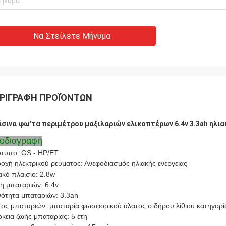
Να Στείλετε Μήνυμα
ΡΙΓΡΑΦΉ ΠΡΟΪΌΝΤΩΝ
σινα φω'τα περιμέτρου μαξιλαριών ελικοπτέρων 6.4v 3.3ah ηλ
οδιαγραφή
τυπο: GS - HP/ET
οχή ηλεκτρικού ρεύματος: Ανεφοδιασμός ηλιακής ενέργειας
ακό πλαίσιο: 2.8w
η μπαταριών: 6.4v
νότητα μπαταριών: 3.3ah
ος μπαταριών: μπαταρία φωσφορικού άλατος σιδήρου λίθιου κατηγορί
ρκεια ζωής μπαταρίας: 5 έτη