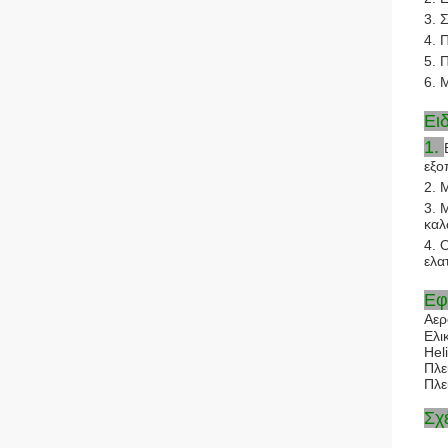
3. 
4. 
5. 
6. 
Ει
1.
εξο
2. 
3. 
καλ
4. 
ελα
Εφ
Αερ
Ελι
Hel
Πλε
Πλε
Σχ