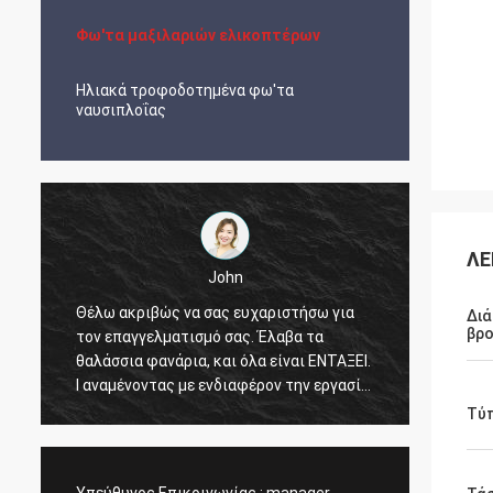
Φω'τα μαξιλαριών ελικοπτέρων
Ηλιακά τροφοδοτημένα φω'τα
ναυσιπλοΐας
ΛΕ
John
Θέλω ακριβώς να σας ευχαριστήσω για
Διά
Τα φω'
βρο
τον επαγγελματισμό σας. Έλαβα τα
καλή τ
θαλάσσια φανάρια, και όλα είναι ΕΝΤΑΞΕΙ.
προϊόν
Ι αναμένοντας με ενδιαφέρον την εργασία
με το σας στο μέλλον.
Τύ