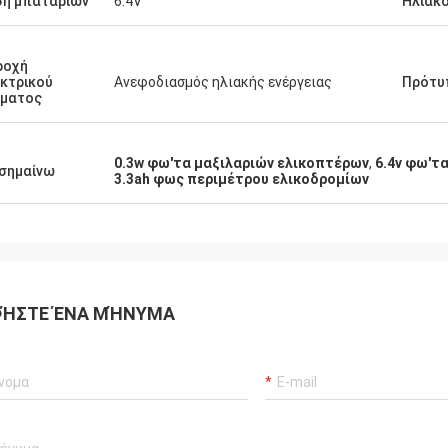
ση μπαταριών
6.4V
Ηλιακό
ροχή
κτρικού
Ανεφοδιασμός ηλιακής ενέργειας
Πρότυ
ύματος
0.3w φω'τα μαξιλαριών ελικοπτέρων
,
6.4v φω'τ
σημαίνω
3.3ah φως περιμέτρου ελικοδρομίων
ΉΣΤΕ ΈΝΑ ΜΉΝΥΜΑ