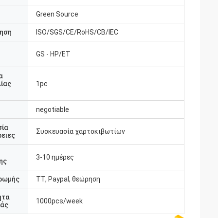
Green Source
ηση
ISO/SGS/CE/RoHS/CB/IEC
GS - HP/ET
υ
α
ίας
1pc
negotiable
σία
Συσκευασία χαρτοκιβωτίων
ειες
3-10 ημέρες
ης
ρωμής
TT, Paypal, θεώρηση
ητα
1000pcs/week
άς