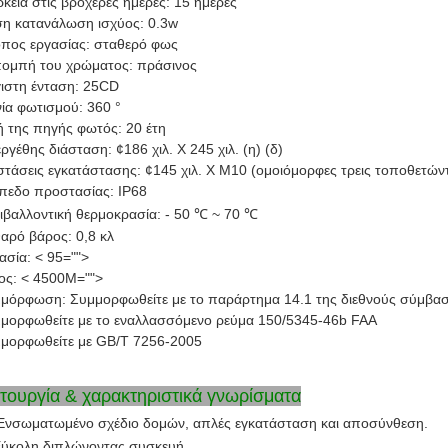
ρκεια στις βροχερές ημέρες: 15 ημέρες
η κατανάλωση ισχύος: 0.3w
πος εργασίας: σταθερό φως
ομπή του χρώματος: πράσινος
ιστη ένταση: 25CD
ία φωτισμού: 360 °
 της πηγής φωτός: 20 έτη
ργέθης διάσταση: ¢186 χιλ. Χ 245 χιλ. (η) (δ)
στάσεις εγκατάστασης: ¢145 χιλ. Χ M10 (ομοιόμορφες τρεις τοποθετών
πεδο προστασίας: IP68
ιβαλλοντική θερμοκρασία: - 50 ℃ ~ 70 ℃
αρό βάρος: 0,8 κλ
ασία: < 95="">
ς: < 4500M="">
μόρφωση: Συμμορφωθείτε με το παράρτημα 14.1 της διεθνούς σύμβασ
μορφωθείτε με το εναλλασσόμενο ρεύμα 150/5345-46b FAA
μορφωθείτε με GB/T 7256-2005
ιτουργία & χαρακτηριστικά γνωρίσματα
Ενσωματωμένο σχέδιο δομών, απλές εγκατάσταση και αποσύνθεση.
Εύκολη διπλώνοντας συσκευή.