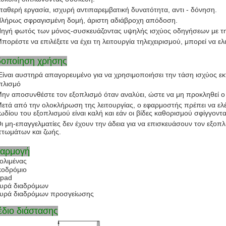
Σταθερή εργασία, ισχυρή αντιπαρεμβατική δυνατότητα, αντι - δόνηση.
Πλήρως σφραγισμένη δομή, άριστη αδιάβροχη απόδοση.
Πηγή φωτός των μόνος-συσκευάζοντας υψηλής ισχύος οδηγήσεων με τη
Μπορέστε να επιλέξετε να έχει τη λειτουργία τηλεχειρισμού, μπορεί να ε
δοποίηση χρήσης
Είναι αυστηρά απαγορευμένο για να χρησιμοποιήσει την τάση ισχύος εκ
πλισμό
Μην αποσυνθέστε τον εξοπλισμό όταν αναλύει, ώστε να μη προκληθεί 
Μετά από την ολοκλήρωση της λειτουργίας, ο εφαρμοστής πρέπει να ελ
ωδίου του εξοπλισμού είναι καλή και εάν οι βίδες καθορισμού σφίγγοντα
Οι μη-επαγγελματίες δεν έχουν την άδεια για να επισκευάσουν τον εξο
ττωμάτων και ζωής.
αρμογή
ολιμένας
κοδρόμιο
ipad
υρά διαδρόμων
υρά διαδρόμων προσγείωσης
έδιο διάστασης