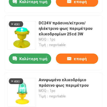
Καλύτερη τιμή
επαφή
DC24V πράσινο/κίτρινο/
ηλέκτρινο φως περιμέτρου
ελικοδρομίων 25cd 3W
MOQ：1pc
Τιμή：negotiable
Καλύτερη τιμή
επαφή
Ανυψωμένο ελικοδρόμιο
πράσινο φως περιμέτρου
MOQ：1pc
Τιμή：negotiable