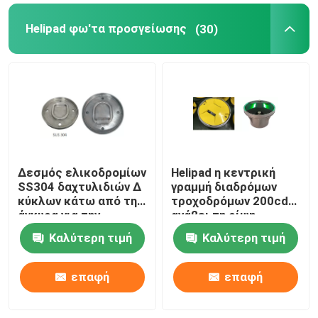
\\u03ba\\u03c4\\u03ae\\u03c1\\u03b9\\u03b1\",\"usern
\\u03c4\\u03b1
Helipad φω'τα προσγείωσης
(30)
τιμή");'>
Καλύτερη
\\u03ba\\u03c4\\u03ae\\u03c1\\u03b9\\u03b1\",\"userna
τιμή
επαφή
Δεσμός ελικοδρομίων
Helipad η κεντρική
SS304 δαχτυλιδιών Δ
γραμμή διαδρόμων
κύκλων κάτω από την
τροχοδρόμων 200cd
άγκυρα για την
ανάβει τη ρίψη
προσγείωση
αλουμινίου
Καλύτερη τιμή
Καλύτερη τιμή
ελικοπτέρων
επαφή
επαφή