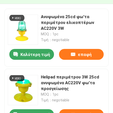
Ανυψωμένα 25cd φω'τα
περιμέτρου ελικοπτέρων
AC220V 3W
MOQ：1pc
Τιμή：negotiable
Καλύτερη τιμή
επαφή
Helipad περιμέτρου 3W 25cd
ανυψωμένα AC220V φω'τα
προσγείωσης
MOQ：1pc
Τιμή：negotiable