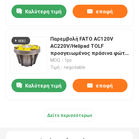
Καλύτερη τιμή
επαφή
Παρεμβολή FATO AC120V
AC220V/Helipad TOLF
προσγειωμένος πράσινα φώτα
περιμέτρου
MOQ：1pc
Τιμή：negotiable
Καλύτερη τιμή
επαφή
Δείτε περισσότερων