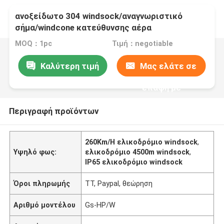
ανοξείδωτο 304 windsock/αναγνωριστικό
σήμα/windcone κατεύθυνσης αέρα
MOQ：1pc
Τιμή：negotiable
Καλύτερη τιμή
Μας ελάτε σε
επαφή με
Περιγραφή προϊόντων
260Km/H ελικοδρόμιο windsock
,
Υψηλό φως:
ελικοδρόμιο 4500m windsock
,
IP65 ελικοδρόμιο windsock
Όροι πληρωμής
TT, Paypal, θεώρηση
Αριθμό μοντέλου
Gs-HP/W