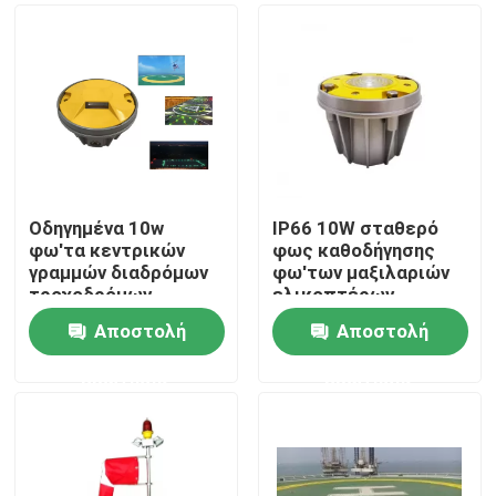
Οδηγημένα 10w
IP66 10W σταθερό
φω'τα κεντρικών
φως καθοδήγησης
γραμμών διαδρόμων
φω'των μαξιλαριών
τροχοδρόμων
ελικοπτέρων
φω'των μαξιλαριών
καψίματος 30CD
Αποστολή
Αποστολή
ελικοπτέρων FAA
άσπρο
Σπίτι
ICAO
ερώτησης
ερώτησης
Προϊόντα
Περίπου εμείς