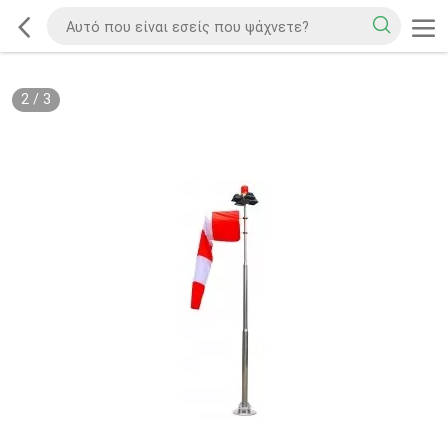
2
/
3