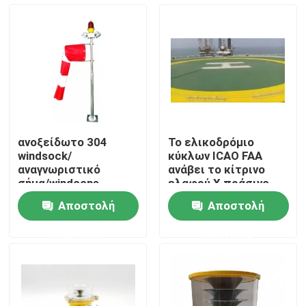
Γύρος εργοστασίων
Ποιοτικός έλεγχος
Μας ελάτε σε επαφή με
ανοξείδωτο 304
Το ελικοδρόμιο
windsock/
κύκλων ICAO FAA
Ζητήστε ένα απόσπασμα
αναγνωριστικό
ανάβει το κίτρινο
σήμα/windcone
ελαφρύ Χ πράσινο
κατεύθυνσης αέρα
IP67
Αποστολή
Αποστολή
φως παρεμπόδισης αεροπορίας
ερώτησης
ερώτησης
Ηλιακό τροφοδοτημένο φως παρεμπόδισης
Φως παρεμπόδισης αεροσκαφών