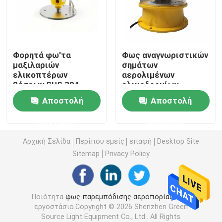
Helipad φω'τα προσγείωσης
Φορητά φω'τα
Φως αναγνωριστικών
Θαλάσσιο φως φαναριών
μαξιλαριών
σημάτων
ελικοπτέρων
αερολιμένων
βάσεων SUS 304
ελικοδρομίων
Ηλιακά τροφοδοτημένα φω'τα κινήσεων
τοποθετώντας
χρωμάτων AC85V-
Αποστολή
Αποστολή
270V 30W τρία
Ηλιακό φως προειδοποίησης κυκλοφορίας
ερώτησης
ερώτησης
Αρχική Σελίδα
Περίπου εμείς
επαφή
Desktop Site
Φω'τα τροχοδρόμων αερολιμένων
Sitemap
Privacy Policy
Ελαφρύς ελεγκτής παρεμπόδισης
Ποιότητα
φως παρεμπόδισης αεροπορίας
Κίνα
εργοστάσιο.Copyright © 2026 Shenzhen Green
Φω'τα προειδοποίησης αεροσκαφών
Source Light Equipment Co., Ltd.. All Rights