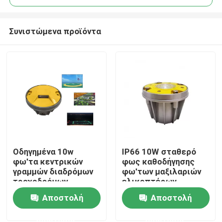
Συνιστώμενα προϊόντα
Οδηγημένα 10w
IP66 10W σταθερό
Σπίτι
φω'τα κεντρικών
φως καθοδήγησης
γραμμών διαδρόμων
φω'των μαξιλαριών
τροχοδρόμων
ελικοπτέρων
Προϊόντα
φω'των μαξιλαριών
καψίματος 30CD
Αποστολή
Αποστολή
ελικοπτέρων FAA
άσπρο
ICAO
ερώτησης
ερώτησης
Περίπου εμείς