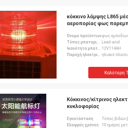
κόκκινο λάμψης L865 μέ
αεροπορίας φως παρεμ
Όνομα προϊόντων
φως εμποδίων
Τύπος μπαταριών
Lead-acid
Ικανότητα μπαταριών
12V114AH
Παροχή ηλεκτρικού ρεύματος
ηλιακό πλαίσι
Καλύτερη Τ
Louis
τα ποιοτικής αεροπορίας σε μια
ιμή, άνθρωποι συμπαθούν τα
τα σας.
Κόκκινος/κίτρινος ηλεκ
κυκλοφορίας
Εγκατάσταση
Τύπος βιδών 
Ελαφρύς χρόνος
10 ημέρες με