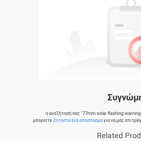
Συγνώμη
η αναζήτησή σας "
77mm solar flashing warning 
μπορείτε
Ζητήστε ένα απόσπασμα
για να μας επιτρέψ
Related Pro