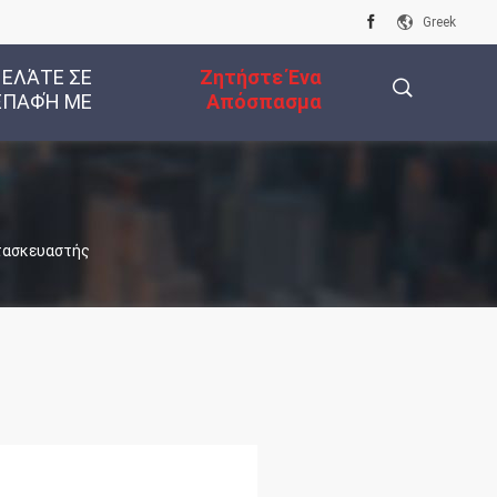
Greek
 ΕΛΆΤΕ ΣΕ
Ζητήστε Ένα
ΕΠΑΦΉ ΜΕ
Απόσπασμα
描
ατασκευαστής
述