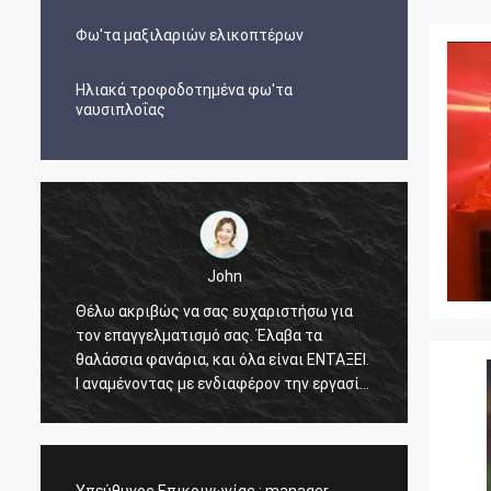
Φω'τα μαξιλαριών ελικοπτέρων
Ηλιακά τροφοδοτημένα φω'τα
ναυσιπλοΐας
John
Θέλω ακριβώς να σας ευχαριστήσω για
Τα φω'
τον επαγγελματισμό σας. Έλαβα τα
καλή τ
θαλάσσια φανάρια, και όλα είναι ΕΝΤΑΞΕΙ.
προϊόν
Ι αναμένοντας με ενδιαφέρον την εργασία
με το σας στο μέλλον.