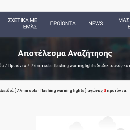
ΣΧΕΤΙΚΆ ΜΕ
ΜΑΣ
ΠΡΟΪΌΝΤΑ
NEWS
ΕΜΆΣ
Αποτέλεσμα Αναζήτησης
δα
/
Προϊόντα
/
77mm solar flashing warning lights διαδικτυακός κ
λειδιά [ 77mm solar flashing warning lights ] αγώνας
0
προϊόντα.