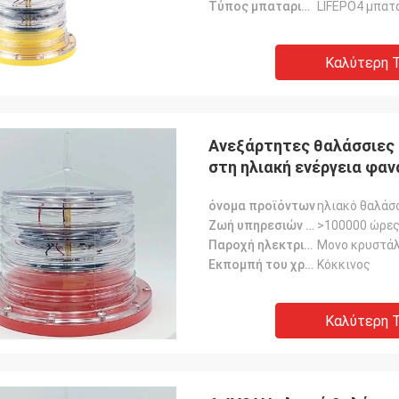
Τύπος μπαταριών
LIFEPO4 μπατ
Καλύτερη Τ
Ανεξάρτητες θαλάσσιες 
στη ηλιακή ενέργεια φα
όνομα προϊόντων
ηλιακό θαλάσ
Ζωή υπηρεσιών πηγής φωτός
>100000 ώρε
Παροχή ηλεκτρικού ρεύματος
Μονο κρυστάλ
Εκπομπή του χρώματος
Κόκκινος
Καλύτερη Τ