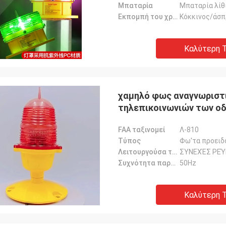
Μπαταρία
Μπαταρία λίθ
Εκπομπή του χρώματος
Κόκκινος/άσπ
Καλύτερη Τ
χαμηλό φως αναγνωριστ
τηλεπικοινωνιών των ο
FAA ταξινομεί
Λ-810
Τύπος
Φω'τα προειδ
Λειτουργούσα τάση
ΣΥΝΕΧΈΣ ΡΕΎ
Συχνότητα παροχής ηλεκτρικού ρεύματος
50Hz
Καλύτερη Τ