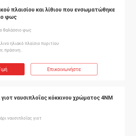
ακού πλαισίου και λίθιου που ενσωματώθηκε
ιο φως
ο θαλάσσιο φως
ς
λινο ηλιακό πλαίσιο πυριτίου
r, πράσινη…
ιμή
Επικοινωνήστε
ι γιοτ ναυσιπλοΐας κόκκινου χρώματος 4NM
άρι ναυσιπλοΐας γιοτ