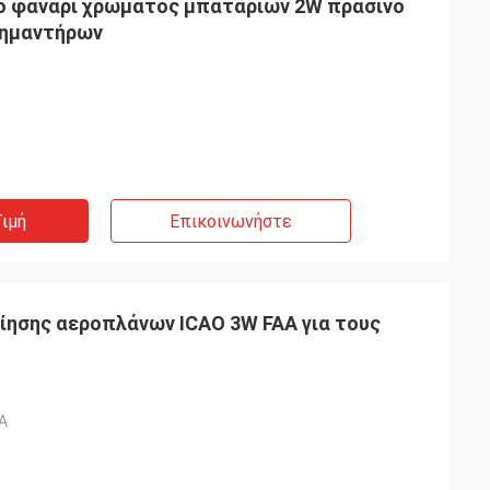
ιο φανάρι χρώματος μπαταριών 2W πράσινο
σημαντήρων
ιμή
Επικοινωνήστε
ησης αεροπλάνων ICAO 3W FAA για τους
/A