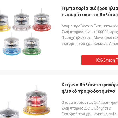
Η μπαταρία σιδήρου ηλι
ενσωμάτωσε το θαλάσσ
όνομα προϊόντων
Ενσωματωμέν
Ζωή υπηρεσιών πηγής φωτός
>100000 ώρε
Παροχή ηλεκτρικού ρεύματος
Μονο κρυστάλ
Εκπομπή του χρώματος
Κόκκινο, Ambe
Καλύτερη Τ
Κίτρινο θαλάσσιο φανάρ
ηλιακό τροφοδοτημένο
Όνομα προϊόντων
Θαλάσσιο φαν
Ζωή υπηρεσιών πηγής φωτός
Οδηγήσεις
Εκπομπή του χρώματος
κόκκινο, yello