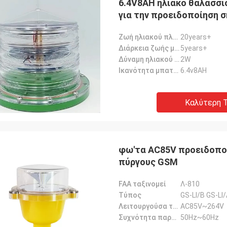
6.4V8AH ηλιακό θαλάσσ
για την προειδοποίηση 
Ζωή ηλιακού πλαισίου
20years+
Διάρκεια ζωής μπαταρίας
5years+
Δύναμη ηλιακού πλαισίου
2W
Ικανότητα μπαταριών
6.4v8AH
Καλύτερη Τ
φω'τα AC85V προειδοποί
πύργους GSM
FAA ταξινομεί
Λ-810
Τύπος
GS-LI/B GS-LI
Λειτουργούσα τάση
AC85V~264V
Συχνότητα παροχής ηλεκτρικού ρεύματος
50Hz~60Hz