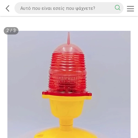
2
/
3