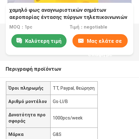
χαμηλό φως αναγνωριστικών σημάτων
αεροπορίας έντασης πύργων τηλεπικοινωνιών
των οδηγήσεων 3W 32CD
MOQ：1pc
Τιμή：negotiable
Καλύτερη τιμή
Μας ελάτε σε
επαφή με
Περιγραφή προϊόντων
Όροι πληρωμής
TT, Paypal, θεώρηση
Αριθμό μοντέλου
Gs-LI/B
Δυνατότητα προ
1000pcs/week
σφοράς
Μάρκα
G&S