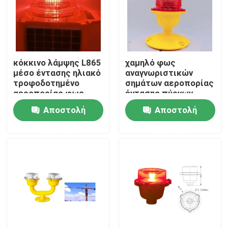
κόκκινο λάμψης L865
χαμηλό φως
μέσο έντασης ηλιακό
αναγνωριστικών
τροφοδοτημένο
σημάτων αεροπορίας
αεροπορίας φως
έντασης πύργων
παρεμπόδισης
τηλεπικοινωνιών
Αποστολή
Αποστολή
αεροσκαφών
των οδηγήσεων 3W
εμποδίων ελαφρύ
32CD
ερώτησης
ερώτησης
Σπίτι
Προϊόντα
Περίπου εμείς