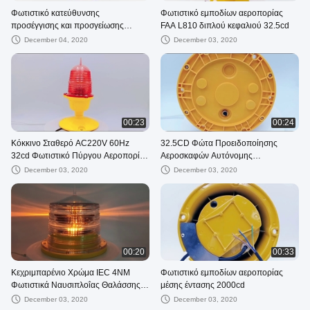
Φωτιστικό κατεύθυνσης
Φωτιστικό εμποδίων αεροπορίας
προσέγγισης και προσγείωσης
FAA L810 διπλού κεφαλιού 32.5cd
ελικοδρομίου IP65 5W Λευκού
December 04, 2020
December 03, 2020
Χρώματος
00:23
00:24
Κόκκινο Σταθερό AC220V 60Hz
32.5CD Φώτα Προειδοποίησης
32cd Φωτιστικό Πύργου Αεροπορίας
Αεροσκαφών Αυτόνομης
Χαμηλής Έντασης LED
Λειτουργίας για Γερανούς
December 03, 2020
December 03, 2020
00:20
00:33
Κεχριμπαρένιο Χρώμα IEC 4NM
Φωτιστικό εμποδίων αεροπορίας
Φωτιστικά Ναυσιπλοΐας Θαλάσσης
μέσης έντασης 2000cd
32.5CD Ηλιακής Ενέργειας
December 03, 2020
December 03, 2020