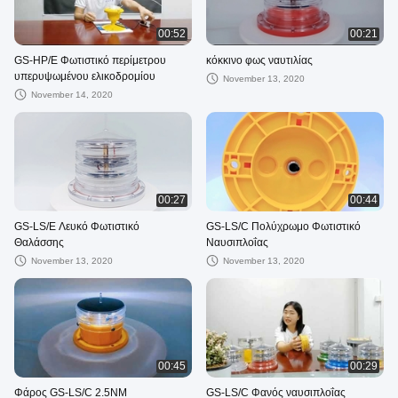
00:52
00:21
GS-HP/E Φωτιστικό περίμετρου
κόκκινο φως ναυτιλίας
υπερυψωμένου ελικοδρομίου
November 13, 2020
November 14, 2020
00:27
00:44
GS-LS/E Λευκό Φωτιστικό
GS-LS/C Πολύχρωμο Φωτιστικό
Θαλάσσης
Ναυσιπλοΐας
November 13, 2020
November 13, 2020
00:45
00:29
Φάρος GS-LS/C 2.5NM
GS-LS/C Φανός ναυσιπλοΐας