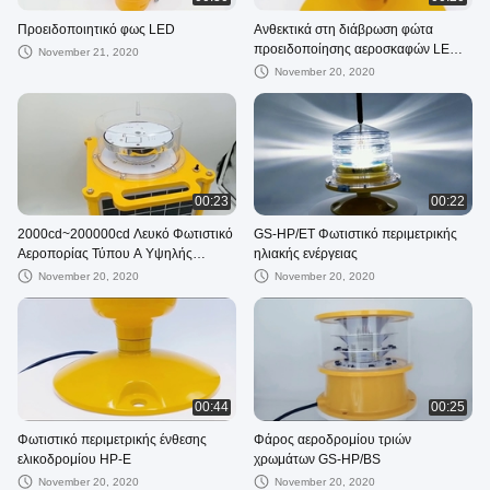
Προειδοποιητικό φως LED
Ανθεκτικά στη διάβρωση φώτα
προειδοποίησης αεροσκαφών LED
November 21, 2020
100cd με βάση αλουμινίου
November 20, 2020
00:23
00:22
2000cd~200000cd Λευκό Φωτιστικό
GS-HP/ET Φωτιστικό περιμετρικής
Αεροπορίας Τύπου Α Υψηλής
ηλιακής ενέργειας
Έντασης, Ηλιακό
November 20, 2020
November 20, 2020
00:44
00:25
Φωτιστικό περιμετρικής ένθεσης
Φάρος αεροδρομίου τριών
ελικοδρομίου HP-E
χρωμάτων GS-HP/BS
November 20, 2020
November 20, 2020