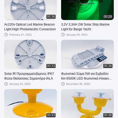
00:36
00:28
Ac220v Optical Led Marine Beacon
3,2V 3,3AH 2W Solar Ship Marine
Light High Photoelectric Conversion
Light for Barge Yacht
February 27, 2021
January 26, 2021
00:33
00:36
Solar IR Προγραμματιζόμενος IP67
Φωτιστικό Σώμα 5W για Εμβαδόν
Φώτα Θαλάσσιας Σημαντήρα IALA
6m 6500K LED Φωτιστικά Ηλιακού
Φωτισμού
January 22, 2021
December 30, 2020
00:43
00:36