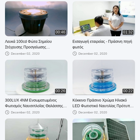
00:46
01:32
Λευκά 100cd Φώτα Σημείου
Εισαγωγή εταιρείας - Πράσινη πηγή
Στόχευσης Προσγείωσης
φωτός
Ελικοδρομίου
December 02, 2020
December 02, 2020
00:26
00:22
300LUX 4NM Ενσωματωμένος
Κόκκινο Πράσινο Χρώμα Ηλιακό
Φωτισμός Ναυσιπλοΐας Θαλάσσης
LED Φωτιστικό Ναυτιλίας Πρότυπο
Μπαταρία Φωσφορικού Άλατος
IALA Προς Πώληση 1~4NM
December 02, 2020
December 02, 2020