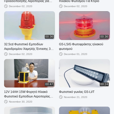
Προειδοποίησης Αεροπορίας για
Ηλιακού Φωτισμού Για Κτίριο
Κτίρια
December 02, 2020
December 02, 2020
00:36
00:36
32.5cd Φωτιστικό Εμποδίων
GS-LS/G Φωτοφράκτης ηλιακού
Αεροδρομίου Χαμηλής Έντασης 3W
φωτισμού
Για Κτίρια Υψηλών Ορόφων
December 02, 2020
December 01, 2020
00:47
00:24
12V 14AH 15W Φορητό Ηλιακό
Φωτιστικό γωνίας GS-LI/T
Φωτιστικό Εμποδίων Αεροπορίας
November 21, 2020
15km
November 30, 2020