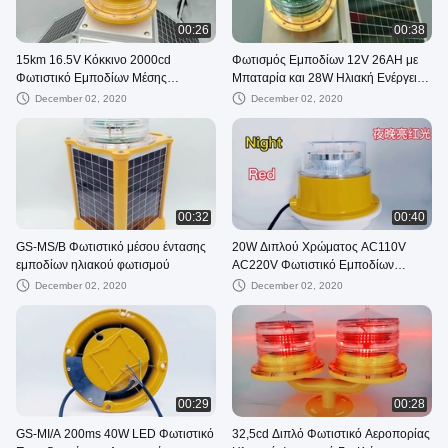
00:26
00:38
15km 16.5V Κόκκινο 2000cd
Φωτισμός Εμποδίων 12V 26AH με
Φωτιστικό Εμποδίων Μέσης
Μπαταρία και 28W Ηλιακή Ενέργεια
Έντασης
για Πύργους Τηλεπικοινωνιών
December 02, 2020
December 02, 2020
00:32
00:40
GS-MS/B Φωτιστικό μέσου έντασης
20W Διπλού Χρώματος AC110V
εμποδίων ηλιακού φωτισμού
AC220V Φωτιστικό Εμποδίων
Αεροσκαφών
December 02, 2020
December 02, 2020
00:29
00:28
GS-MI/A 200ms 40W LED Φωτιστικό
32,5cd Διπλό Φωτιστικό Αεροπορίας