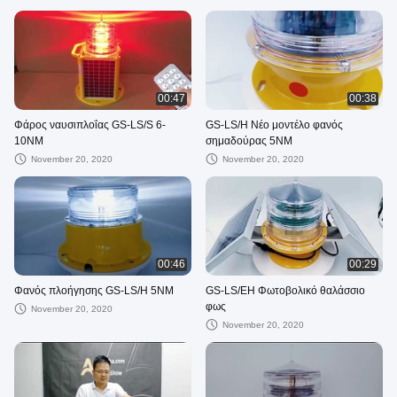
00:47
00:38
Φάρος ναυσιπλοΐας GS-LS/S 6-
GS-LS/H Νέο μοντέλο φανός
10NM
σημαδούρας 5NM
November 20, 2020
November 20, 2020
00:46
00:29
Φανός πλοήγησης GS-LS/H 5NM
GS-LS/EH Φωτοβολικό θαλάσσιο
φως
November 20, 2020
November 20, 2020