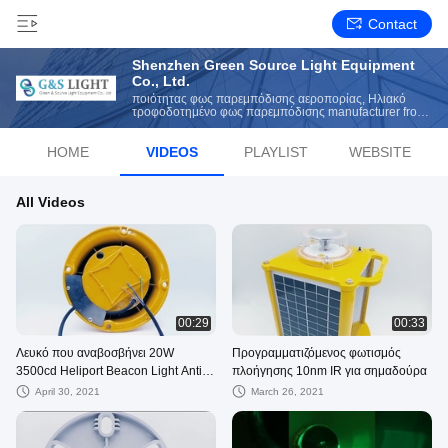
Contact
Shenzhen Green Source Light Equipment
Co., Ltd.
ποιότητας φως παρεμπόδισης αεροπορίας, Ηλιακό
τροφοδοτημένο φως παρεμπόδισης manufacturer from
China
HOME
VIDEOS
PLAYLIST
WEBSITE
All Videos
00:29
00:33
Λευκό που αναβοσβήνει 20W
Προγραμματιζόμενος φωτισμός
3500cd Heliport Beacon Light Anti
πλοήγησης 10nm IR για σημαδούρα
UV
April 30, 2021
March 26, 2021