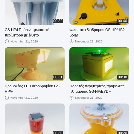
00:32
00:40
GS-HP/I Πράσινο φωτιστικό
Φωτιστικό διάδρομου GS-HP/HB2
περίμετρου με ένθετο
Solar
November 21, 2020
November 21, 2020
00:31
00:38
Προβολέας LED αεροδρομίου GS-
Φορητός περιμετρικός προβολέας
HP/F
πλημμύρας GS-HP/EYDF
November 21, 2020
November 21, 2020
00:30
00:20