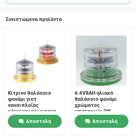
Συνιστώμενα προϊόντα
Κίτρινο θαλάσσιο
6.4V8AH ηλιακό
Σπίτι
φανάρι γιοτ
θαλάσσιο φανάρι
ναυσιπλοΐας
χρώματος
κόκκινου χρώματος
μπαταριών 2W
Προϊόντα
4NM ηλιακό
πράσινο για την
Αποστολή
Αποστολή
τροφοδοτημένο
προειδοποίηση
σημαντήρων
ερώτησης
ερώτησης
Περίπου εμείς