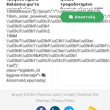
θαλάσσια φω'τα
τροφοδοτημένο
ναυσιπλοΐας
Portside ελαφρύ 1NM
100000hours\"]],\"picurl\":\"\\/photo\\/pd31456775-
Φω'τα μαξιλαριών ελικοπτέρων
σκαφών
10nm_solar_powered_navigation_marine_lights.jpg\",\"
Αποστολή
\\u03ba\\u03bf\\u03c3\\u03c4\\u03af\\u03b6\\u03b5\
\\u03b3\\u03b9\\u03b1
Ηλιακά τροφοδοτημένα φω'τα ναυσιπλοΐας
ερώτησης
\\u03c3\\u03b1\\u03c2
10NM
\\u03b7\\u03bb\\u03b9\\u03b1\\u03ba\\u03ac
\\u03c4\\u03c1\\u03bf\\u03c6\\u03bf\\u03b4\\u03bf\
\\u03b8\\u03b1\\u03bb\\u03ac\\u03c3\\u03c3\\u03b9\
\\u03c6\\u03c9&#039;\\u03c4\\u03b1
\\u03bd\\u03b1\\u03c5\\u03c3\\u03b9\\u03c0\\u03bb\\u03
τιμή");'
class="siglebtn_lit
bggree intercept">
Αποστολή ερώτησης
Αρχική Σελίδα
Περίπου εμείς
επαφή
Desktop Site
Sitemap
Privacy Policy