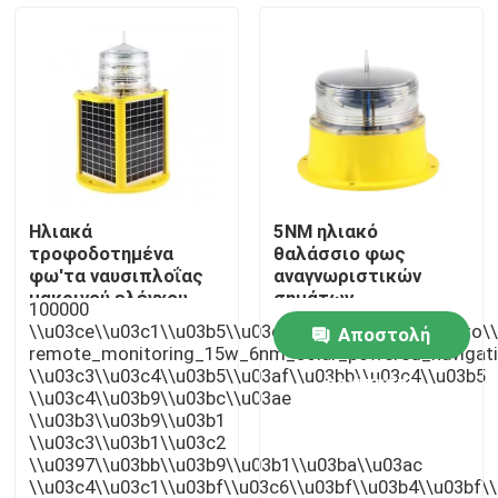
Γύρος εργοστασίων
Ποιοτικός έλεγχος
Μας ελάτε σε επαφή με
Ηλιακά
5NM ηλιακό
τροφοδοτημένα
θαλάσσιο φως
Ζητήστε ένα απόσπασμα
φω'τα ναυσιπλοΐας
αναγνωριστικών
μακρινού ελέγχου
σημάτων
100000
15W 6NM
\\u03ce\\u03c1\\u03b5\\u03c2\"]],\"picurl\":\"\\/photo
Αποστολή
φως παρεμπόδισης αεροπορίας
remote_monitoring_15w_6nm_solar_powered_navigation_
\\u03c3\\u03c4\\u03b5\\u03af\\u03bb\\u03c4\\u03b5
ερώτησης
\\u03c4\\u03b9\\u03bc\\u03ae
Ηλιακό τροφοδοτημένο φως παρεμπόδισης
\\u03b3\\u03b9\\u03b1
\\u03c3\\u03b1\\u03c2
\\u0397\\u03bb\\u03b9\\u03b1\\u03ba\\u03ac
Φως παρεμπόδισης αεροσκαφών
\\u03c4\\u03c1\\u03bf\\u03c6\\u03bf\\u03b4\\u03bf\