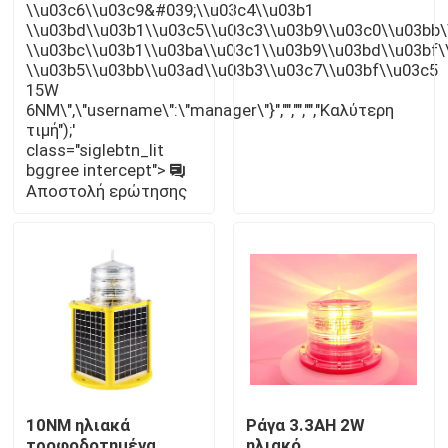
\\u03c6\\u03c9&#039;\\u03c4\\u03b1
\\u03bd\\u03b1\\u03c5\\u03c3\\u03b9\\u03c0\\u03bb\
\\u03bc\\u03b1\\u03ba\\u03c1\\u03b9\\u03bd\\u03bf\
Helipad φω'τα προσγείωσης
\\u03b5\\u03bb\\u03ad\\u03b3\\u03c7\\u03bf\\u03c5
15W
6NM\",\"username\":\"manager\"}","","","","Καλύτερη
Θαλάσσιο φως φαναριών
τιμή");'
class="siglebtn_lit
bggree intercept">
Ηλιακά τροφοδοτημένα φω'τα κινήσεων
Αποστολή ερώτησης
Ηλιακό φως προειδοποίησης κυκλοφορίας
Φω'τα τροχοδρόμων αερολιμένων
Ελαφρύς ελεγκτής παρεμπόδισης
10NM ηλιακά
Ράγα 3.3AH 2W
Φω'τα προειδοποίησης αεροσκαφών
τροφοδοτημένα
ηλιακό