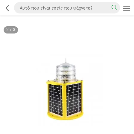
2
/
3