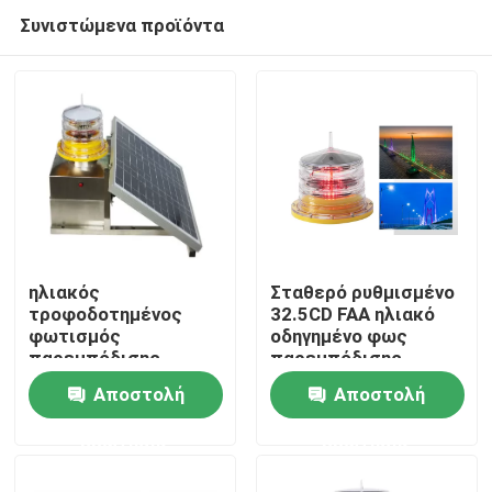
Συνιστώμενα προϊόντα
ηλιακός
Σταθερό ρυθμισμένο
τροφοδοτημένος
32.5CD FAA ηλιακό
φωτισμός
οδηγημένο φως
Σπίτι
παρεμπόδισης
παρεμπόδισης
μπαταριών 28W 12V
πύργων λάμψης
Αποστολή
Αποστολή
26AH για τους
Προϊόντα
πύργους
ερώτησης
ερώτησης
τηλεπικοινωνιών
Περίπου εμείς