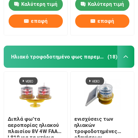
τροφοδοτημένο
Καλύτερη τιμή
Καλύτερη τιμή
επαφή
επαφή
Ηλιακό τροφοδοτημένο φως παρεμπόδισης
(18)
Σπίτι
Προϊόντα
Διπλά φω'τα
ενισχύσεις των
αεροπορίας ηλιακού
ηλιακών
πλαισίου 8V 4W FAA
τροφοδοτημένες
Περίπου εμείς
L810 για τα κτήρια
οδηγήσεων