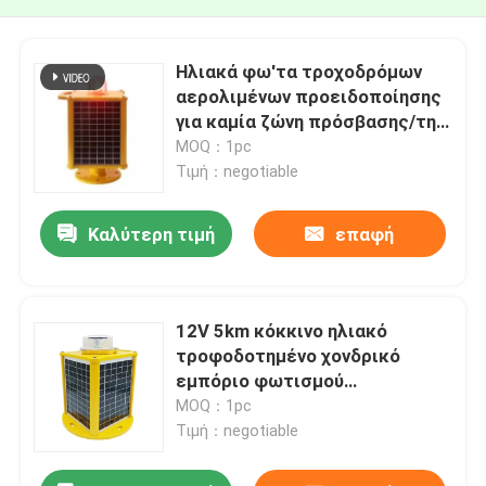
Ηλιακά φω'τα τροχοδρόμων
αερολιμένων προειδοποίησης
για καμία ζώνη πρόσβασης/την
επικίνδυνη ζώνη απομόνωσης
MOQ：1pc
Τιμή：negotiable
Καλύτερη τιμή
επαφή
12V 5km κόκκινο ηλιακό
τροφοδοτημένο χονδρικό
εμπόριο φωτισμού
προειδοποίησης
MOQ：1pc
παρεμπόδισης
Τιμή：negotiable