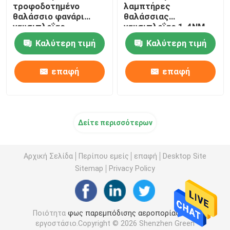
τροφοδοτημένο
λαμπτήρες
θαλάσσιο φανάρι
θαλάσσιας
ναυσιπλοΐας
ναυσιπλοΐας 1-4NM
2W
Καλύτερη τιμή
Καλύτερη τιμή
επαφή
επαφή
Δείτε περισσότερων
Αρχική Σελίδα
Περίπου εμείς
επαφή
Desktop Site
Sitemap
Privacy Policy
Ποιότητα
φως παρεμπόδισης αεροπορίας
Κίνα
εργοστάσιο.Copyright © 2026 Shenzhen Green