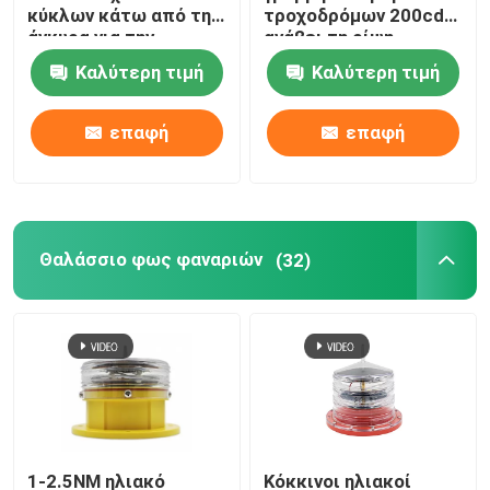
κύκλων κάτω από την
τροχοδρόμων 200cd
άγκυρα για την
ανάβει τη ρίψη
Φω'τα μαξιλαριών ελικοπτέρων
προσγείωση
αλουμινίου
Καλύτερη τιμή
Καλύτερη τιμή
ελικοπτέρων
Ηλιακά τροφοδοτημένα φω'τα ναυσιπλοΐας
επαφή
επαφή
Θαλάσσιο φως φαναριών
(32)
1-2.5NM ηλιακό
Κόκκινοι ηλιακοί