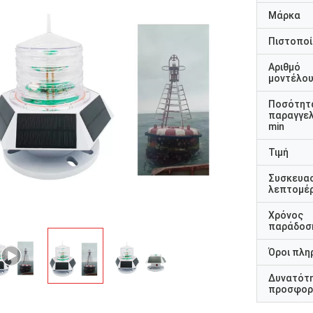
Μάρκα
Πιστοποί
Αριθμό
μοντέλο
Ποσότητ
παραγγελ
min
Τιμή
Συσκευα
λεπτομέρ
Χρόνος
παράδοσ
Όροι πλη
Δυνατότ
προσφορ