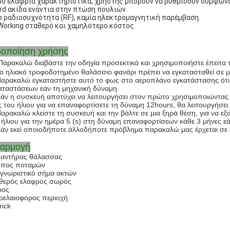
50 ελαφριά χαρακτηριστικά, χρήστης μπορούν να ρυθμίσουν σύμφωνα
ird ακίδα ενάντια στην πτώση πουλιών.
o ραδιοσυχνότητα (RF), καμία ηλεκτρομαγνητική παρέμβαση.
Working σταθερό και χαμηλότερο κόστος.
δοποίηση χρήσης
Παρακαλώ διαβάστε την οδηγία προσεκτικά και χρησιμοποιήστε έπειτα
Το ηλιακό τροφοδοτημένο θαλάσσιο φανάρι πρέπει να εγκατασταθεί σε μ
Παρακαλώ εγκαταστήστε αυτό το φως στο αεροπλάνο εγκατάστασης ότι 
αταστάσεων εάν τη μηχανική δύναμη.
Εάν η συσκευή αποτύχει να λειτουργήσει στον πρώτο χρησιμοποιώντα
 του ήλιου για να επαναφορτίσετε τη δύναμη 12hours, θα λειτουργήσει.
Παρακαλώ κλείστε τη συσκευή και την βάλτε σε μια ξηρά θέση, για να εξ
 ήλιου για την ημέρα 5 (s) στη δύναμη επαναφορτίσεων κάθε 3 μήνες εά
Εάν εκεί οποιοδήποτε άλλοδήποτε πρόβλημα παρακαλώ μας έρχεται σε 
αρμογή
αντήρας θάλασσας
πος ποταμών
γνωριστικό σήμα ακτών
θερός ελαφρύς σωρός
ρος
ρελαιοφόρος περιοχή
rick