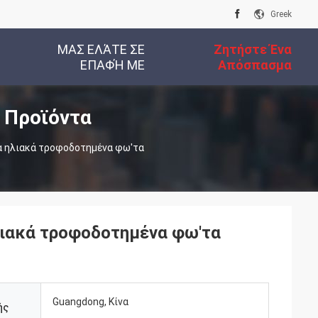
Greek
ΜΑΣ ΕΛΆΤΕ ΣΕ
Ζητήστε Ένα
ΕΠΑΦΉ ΜΕ
Απόσπασμα
 Προϊόντα
α ηλιακά τροφοδοτημένα φω'τα
λιακά τροφοδοτημένα φω'τα
Guangdong, Κίνα
ής