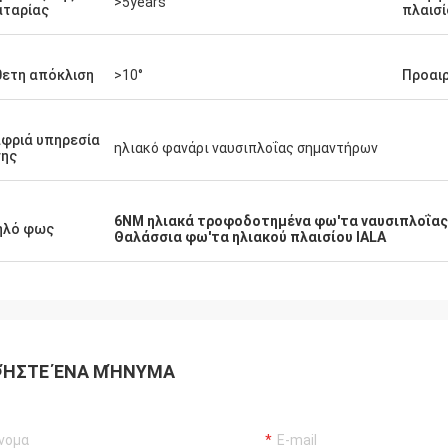
>5years
αταρίας
πλαισί
ετη απόκλιση
>10°
Προαι
φριά υπηρεσία
ηλιακό φανάρι ναυσιπλοΐας σημαντήρων
σης
6NM ηλιακά τροφοδοτημένα φω'τα ναυσιπλοΐας
ηλό φως
Θαλάσσια φω'τα ηλιακού πλαισίου IALA
ΉΣΤΕ ΈΝΑ ΜΉΝΥΜΑ