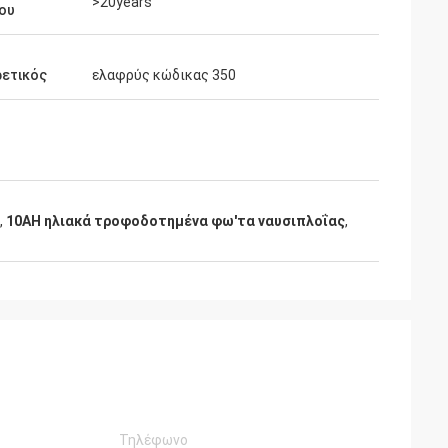
>20years
ου
ρετικός
ελαφρύς κώδικας 350
,
10AH ηλιακά τροφοδοτημένα φω'τα ναυσιπλοΐας
,