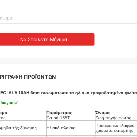
Να Στείλετε Μήνυμα
ΡΙΓΡΑΦΉ ΠΡΟΪΌΝΤΩΝ
IEC IALA 10AH 6nm ενσωμάτωσε τα ηλιακά τροφοδοτημένα φω'τ
διαγραφή
ομα
Παράμετρος
Όνομα
πος
Gs-hd-155T
Ζωή πηγής φωτός
Προαιρετικά ελαφριά
μηθευτής δύναμης
Ηλιακό πλαίσιο
χρώματα εκπομπής