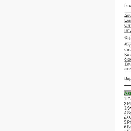
Ικα
Δύν
Ελα
Οπτ
Πη
Θερ
Θερ
απ
Κατ
δια
Συν
στι
Βά
Λε
1.C
2.P
3.S
4.S
άλλ
5.P
6.B