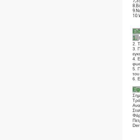
7,3
8.B
9.N
10.
Ει
1.
2. 
3. 
εγκ
4. 
φως
5. 
του
6. 
Εφ
Σημ
Τρό
Ανα
Στα
Φά
Πετ
Der