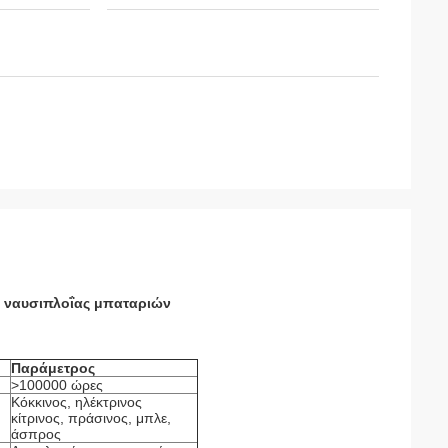
α ναυσιπλοΐας μπαταριών
Παράμετρος
>100000 ώρες
Κόκκινος, ηλέκτρινος
κίτρινος, πράσινος, μπλε,
άσπρος