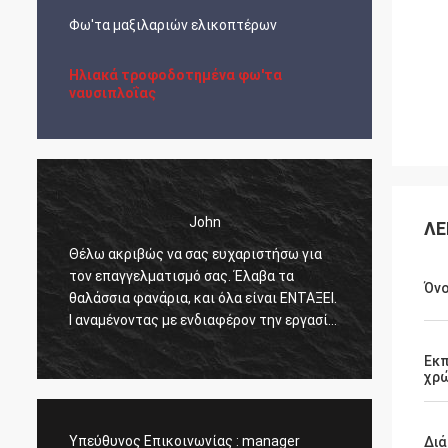
Φω'τα μαξιλαριών ελικοπτέρων
Ηλιακά τροφοδοτημένα φω'τα
ναυσιπλοΐας
John
ΛΕ
Θέλω ακριβώς να σας ευχαριστήσω για
Τα φω'
τον επαγγελματισμό σας. Έλαβα τα
καλή τ
Όν
θαλάσσια φανάρια, και όλα είναι ΕΝΤΑΞΕΙ.
προϊόν
Ι αναμένοντας με ενδιαφέρον την εργασία
με το σας στο μέλλον.
Εκ
χρ
Υπεύθυνος Επικοινωνίας :
manager
Διά