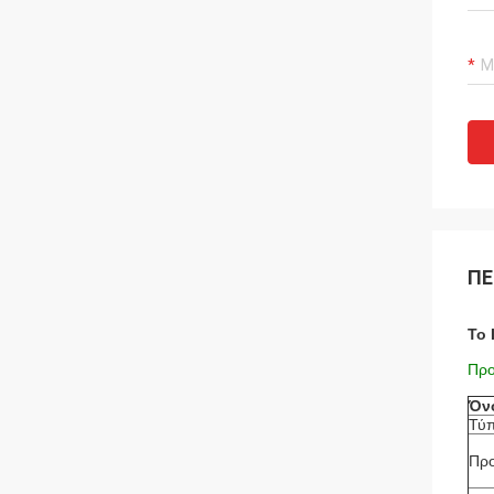
ΠΕ
Το 
Προ
Όν
Τύ
Προ