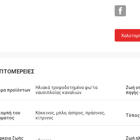
Καλύτερ
ΠΤΟΜΈΡΕΙΕΣ
Louis
τα ποιοτικής αεροπορίας σε μια
Ηλιακά τροφοδοτημένα φω'τα
Ζωή υ
ιμή, άνθρωποι συμπαθούν τα
ομα προϊόντων
ναυσιπλοΐας καναλιών
πηγής
τα σας.
πομπή του
Κόκκινος, μπλε, άσπρος, πράσινος,
Τύπος
ώματος
κίτρινος
ρκεια ζωής
Ζωή η