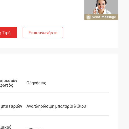
η Τιμή
Επικοινωνήστε
πηρεσιών
Οδηγήσεις
 φωτός
 μπαταριών
Αναπληρώσιμη μπαταρία λίθιου
λιακού