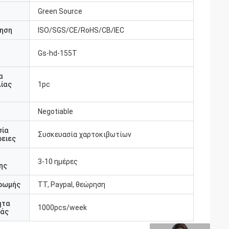
Green Source
ηση
ISO/SGS/CE/RoHS/CB/IEC
Gs-hd-155T
υ
α
ίας
1pc
Negotiable
σία
Συσκευασία χαρτοκιβωτίων
ειες
3-10 ημέρες
ης
ρωμής
TT, Paypal, θεώρηση
ητα
1000pcs/week
άς