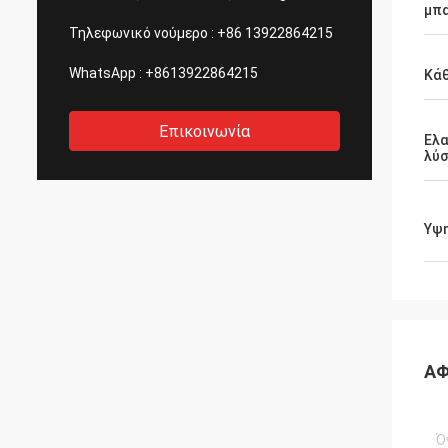
μπ
Τηλεφωνικό νούμερο :
+86 13922864215
WhatsApp :
+8613922864215
Κάθ
Επικοινωνία
Ελα
λύ
Υψ
ΑΦ