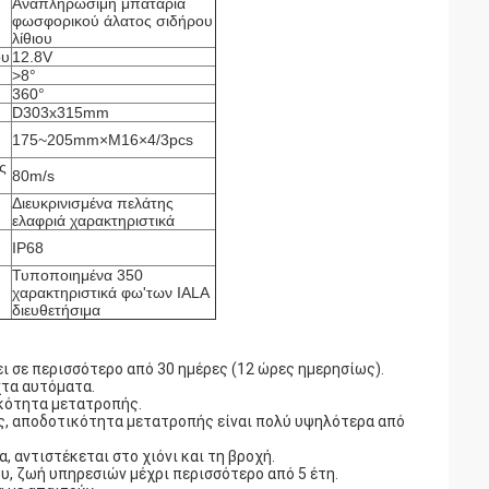
Αναπληρώσιμη μπαταρία
φωσφορικού άλατος σιδήρου
λίθιου
ου
12.8V
>8°
360°
D303x315mm
175~205mm×M16×4/3pcs
ς
80m/s
Διευκρινισμένα πελάτης
ελαφριά χαρακτηριστικά
IP68
Τυποποιημένα 350
χαρακτηριστικά φω'των IALA
διευθετήσιμα
 σε περισσότερο από 30 ημέρες (12 ώρες ημερησίως).
χτα αυτόματα.
ικότητα μετατροπής.
ας, αποδοτικότητα μετατροπής είναι πολύ υψηλότερα από
 αντιστέκεται στο χιόνι και τη βροχή.
υ, ζωή υπηρεσιών μέχρι περισσότερο από 5 έτη.