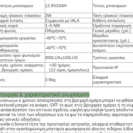
νότητα μπαταριών
12.8V10AH
Τύπος μπαταριών
αμη ηλιακού πλαισίου
3W
Τάση ηλιακού πλαισί
φριά ένταση
Συμφωνία με IALA
Κάθετη απόκλιση
ική σειρά
1~5 NM
Οριζόντια παραγωγή
γή φωτός
Οδηγήσεις
Γενικό μέγεθος (χιλ.)
Μέγεθος
μοκρασία εργασίας
-40℃~70℃
εγκατάστασης (χιλ.)
μοκρασία
Δυνατότητα ταχύτητα
-40℃~70℃
οθήκευσης
ανέμου
ώτατο όριο φωτισμού
300LUX±100LUX
Τρόπος εργασίας
κοπτών ήλιων
εχής χρόνος καψίματος
>30 ημέρες
Προστασία IP
ς βροχερές ημέρες
(12 ώρες ημερησίως)
Ελαφριά
ρος
3.6kg
χαρακτηριστικά
ιτουργία & χαρακτηριστικά γνωρίσματα
ontinuous
ο χρόνος απασχόλησης στη βροχερή ημέρα μπορεί να φθάσει
hotocell μπορεί να ανάψει /OFF το φως στις βροχερές ημέρες ή τη νύ
tandardization του οπτικού σχεδίου, υψηλή φωτοηλεκτρική αποδοτ
pecial τα τσιπ των οδηγήσεων για τα φω'τα παρεμπόδισης αεροπορί
ες γενικές οδηγήσεις.
rovide η δυνατότητα της προστασίας αστραπής, ελαφριά σταθερότητα,
uilt-στην αναπληρώσιμη μπαταρία φωσφορικού άλατος σιδήρου λίθιο