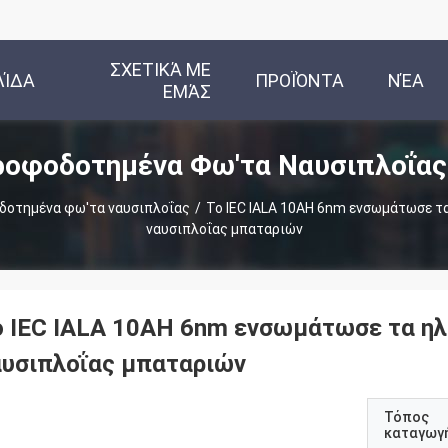
ΣΧΕΤΙΚΆ ΜΕ
ΛΊΔΑ
ΠΡΟΪΌΝΤΑ
ΝΈΑ
ΕΜΆΣ
ροφοδοτημένα Φω'τα Ναυσιπλοΐας
δοτημένα φω'τα ναυσιπλοΐας
/
Το IEC IALA 10AH 6nm ενσωμάτωσε τ
ναυσιπλοΐας μπαταριών
ο IEC IALA 10AH 6nm ενσωμάτωσε τα η
αυσιπλοΐας μπαταριών
Τόπος
καταγωγ